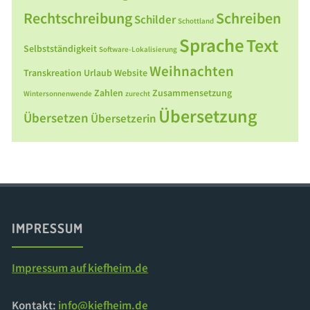
Rechtschreibung
Schreiben
Schilder
Schottland
Sprache
Text
Selbstständigkeit
Software-Lokalisierung
Weihnachten
Transkreation
Urlaub
Website
Zahlen
Zusammensetzung
Wintersonnenwende
zurecht
Übersetzung
Übersetzen
Übersetzerin
IMPRESSUM
Impressum auf kiefheim.de
Kontakt:
info@kiefheim.de