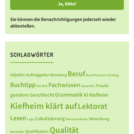
Sie können die Benachrichtigungen jederzeit wieder
abbestellen.
SCHLAGWÖRTER
Beruf
Adjektiv
Auftraggeber
Beratung
Best Practices
Briefing
Buchtipp
Fachwissen
Freude
Die Wut
frauenfrei
Grammatik
gendern
Geschlecht
KI
Kiefheim
Kiefheim klärt auf
Lektorat
Lesen
Lokalisierung
Mitwirkung
Logo
Menschenkette
Qualität
Qualifikation
Nachsilbe