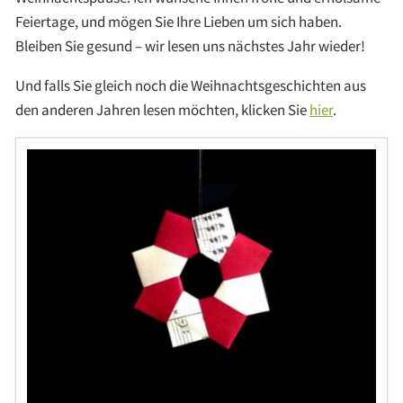
Feiertage, und mögen Sie Ihre Lieben um sich haben.
Bleiben Sie gesund – wir lesen uns nächstes Jahr wieder!
Und falls Sie gleich noch die Weihnachtsgeschichten aus
den anderen Jahren lesen möchten, klicken Sie
hier
.