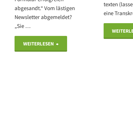
texten (lass
abgesandt.“ Vom lästigen
eine Transk
Newsletter abgemeldet?
„Sie …
WEITERL
"„Erfolgreich“
WEITERLESEN
verschickt,
gelöscht,
abgemeldet?"