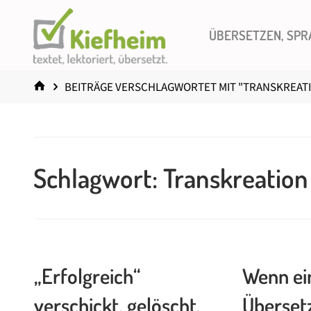
Zum
Inhalt
ÜBERSETZEN, SPR
springen
START
BEITRÄGE VERSCHLAGWORTET MIT "TRANSKREAT
Schlagwort:
Transkreation
„Erfolgreich“
Wenn ei
verschickt, gelöscht,
Überset