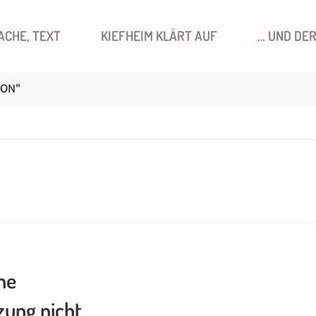
ACHE, TEXT
KIEFHEIM KLÄRT AUF
… UND DE
ION"
ne
zung nicht