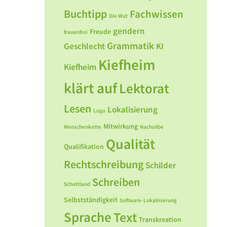
Buchtipp
Fachwissen
Die Wut
gendern
Freude
frauenfrei
Grammatik
Geschlecht
KI
Kiefheim
Kiefheim
klärt auf
Lektorat
Lesen
Lokalisierung
Logo
Mitwirkung
Menschenkette
Nachsilbe
Qualität
Qualifikation
Rechtschreibung
Schilder
Schreiben
Schottland
Selbstständigkeit
Software-Lokalisierung
Sprache
Text
Transkreation