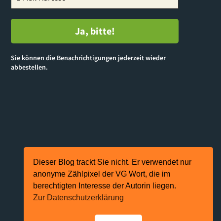
Sie können die Benachrichtigungen jederzeit wieder
abbestellen.
Dieser Blog trackt Sie nicht. Er verwendet nur
anonyme Zählpixel der VG Wort, die im
berechtigten Interesse der Autorin liegen.
Zur Datenschutzerklärung
Präsentiert von
Kahuna
&
WordPress
.