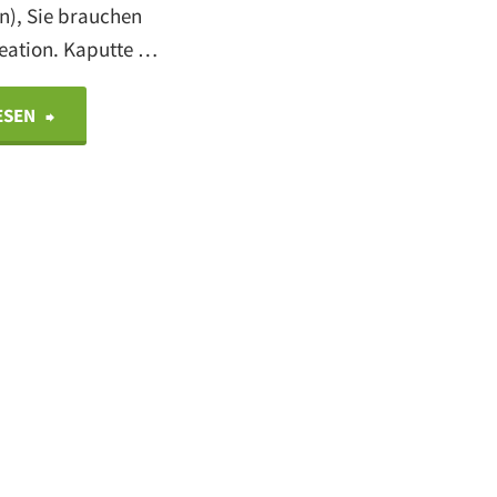
en), Sie brauchen
reation. Kaputte …
"Wenn
ESEN
eine
Übersetzung
nicht
ans
Ziel
führt: