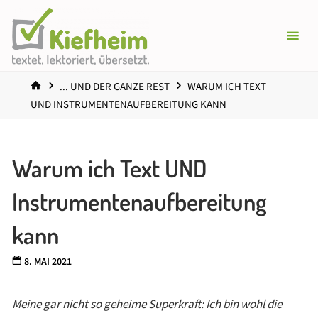
Zum
Inhalt
springen
START
... UND DER GANZE REST
WARUM ICH TEXT
UND INSTRUMENTENAUFBEREITUNG KANN
Warum ich Text UND
Instrumentenaufbereitung
kann
8. MAI 2021
Meine gar nicht so geheime Superkraft: Ich bin wohl die