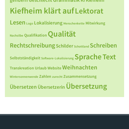
gendern
Geschlecht
KI
Kiefheim
Kiefheim klärt auf
Lektorat
Lesen
Lokalisierung
Mitwirkung
Logo
Menschenkette
Qualität
Qualifikation
Nachsilbe
Rechtschreibung
Schreiben
Schilder
Schottland
Sprache
Text
Selbstständigkeit
Software-Lokalisierung
Weihnachten
Transkreation
Urlaub
Website
Zahlen
Zusammensetzung
Wintersonnenwende
zurecht
Übersetzung
Übersetzen
Übersetzerin