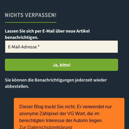
NICHTS VERPASSEN!
Lassen Sie sich per E-Mail über neue Artikel
benachrichtigen.
Sie können die Benachrichtigungen jederzeit wieder
abbestellen.
Dieser Blog trackt Sie nicht. Er verwendet nur
Präsentiert von
Kahuna
&
WordPress
.
anonyme Zählpixel der VG Wort, die im
berechtigten Interesse der Autorin liegen.
©2024 Katja Heimann-Kiefer
Zur Datenschutzerklärung