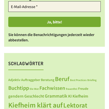
Sie können die Benachrichtigungen jederzeit wieder
abbestellen.
SCHLAGWÖRTER
Beruf
Adjektiv
Auftraggeber
Beratung
Best Practices
Briefing
Buchtipp
Fachwissen
Freude
Die Wut
frauenfrei
Grammatik
gendern
Geschlecht
KI
Kiefheim
Kiefheim klärt auf
Lektorat