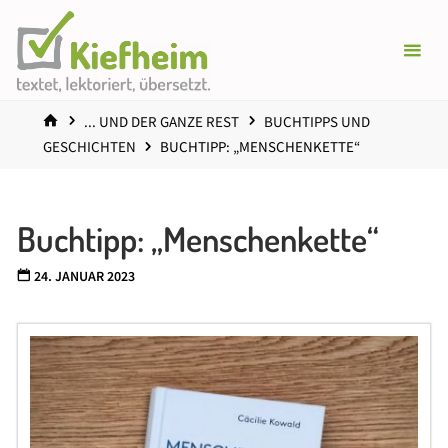
Zum
Inhalt
springen
START
... UND DER GANZE REST
BUCHTIPPS UND
GESCHICHTEN
BUCHTIPP: „MENSCHENKETTE“
Buchtipp: „Menschenkette“
24. JANUAR 2023