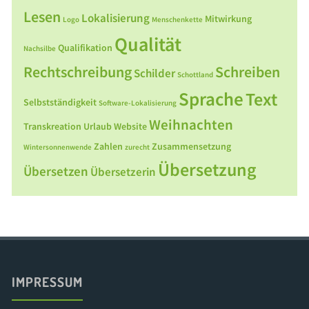
Lesen
Lokalisierung
Mitwirkung
Logo
Menschenkette
Qualität
Qualifikation
Nachsilbe
Rechtschreibung
Schreiben
Schilder
Schottland
Sprache
Text
Selbstständigkeit
Software-Lokalisierung
Weihnachten
Transkreation
Urlaub
Website
Zahlen
Zusammensetzung
Wintersonnenwende
zurecht
Übersetzung
Übersetzen
Übersetzerin
IMPRESSUM