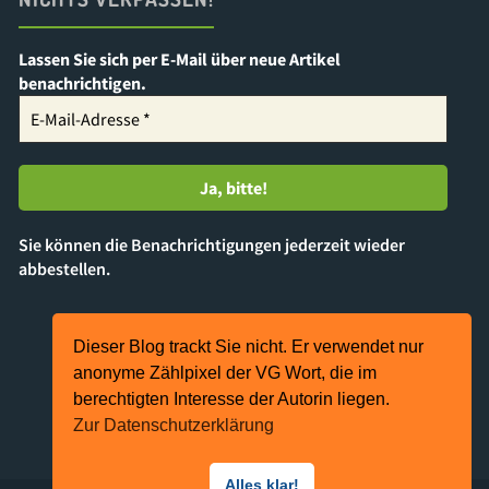
Lassen Sie sich per E-Mail über neue Artikel
benachrichtigen.
Sie können die Benachrichtigungen jederzeit wieder
abbestellen.
Dieser Blog trackt Sie nicht. Er verwendet nur
Präsentiert von
Kahuna
&
WordPress
.
anonyme Zählpixel der VG Wort, die im
berechtigten Interesse der Autorin liegen.
©2024 Katja Heimann-Kiefer
Zur Datenschutzerklärung
Alles klar!