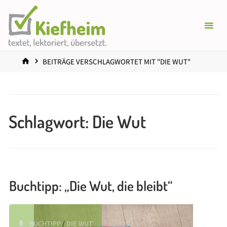
Zum
Inhalt
springen
START
BEITRÄGE VERSCHLAGWORTET MIT "DIE WUT"
Schlagwort:
Die Wut
Buchtipp: „Die Wut, die bleibt“
BUCHTIPP
/
DIE WUT