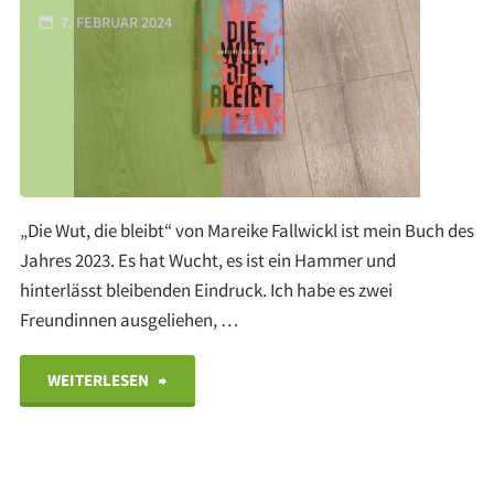
7. FEBRUAR 2024
„Die Wut, die bleibt“ von Mareike Fallwickl ist mein Buch des
Jahres 2023. Es hat Wucht, es ist ein Hammer und
hinterlässt bleibenden Eindruck. Ich habe es zwei
Freundinnen ausgeliehen, …
"Buchtipp:
WEITERLESEN
„Die
Wut,