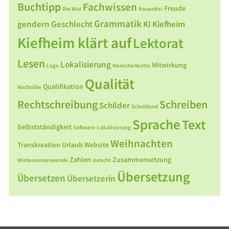
Buchtipp
Fachwissen
Freude
Die Wut
frauenfrei
Grammatik
gendern
Geschlecht
KI
Kiefheim
Kiefheim klärt auf
Lektorat
Lesen
Lokalisierung
Mitwirkung
Logo
Menschenkette
Qualität
Qualifikation
Nachsilbe
Rechtschreibung
Schreiben
Schilder
Schottland
Sprache
Text
Selbstständigkeit
Software-Lokalisierung
Weihnachten
Transkreation
Urlaub
Website
Zahlen
Zusammensetzung
Wintersonnenwende
zurecht
Übersetzung
Übersetzen
Übersetzerin