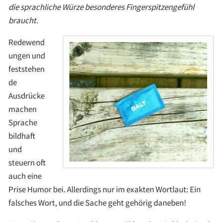
die sprachliche Würze besonderes Fingerspitzengefühl
braucht.
Redewend
ungen und
feststehen
de
Ausdrücke
machen
Sprache
bildhaft
und
steuern oft
auch eine
Prise Humor bei. Allerdings nur im exakten Wortlaut: Ein
falsches Wort, und die Sache geht gehörig daneben!