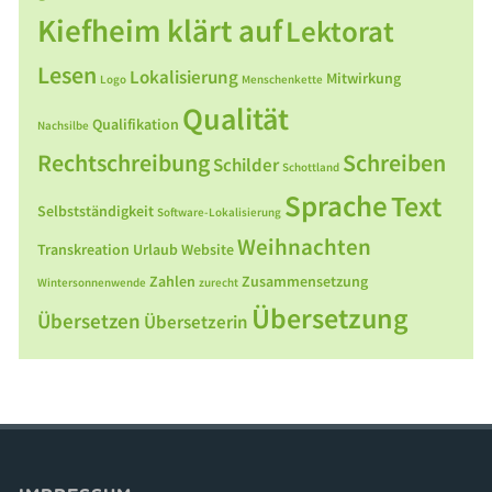
Kiefheim klärt auf
Lektorat
Lesen
Lokalisierung
Mitwirkung
Logo
Menschenkette
Qualität
Qualifikation
Nachsilbe
Rechtschreibung
Schreiben
Schilder
Schottland
Sprache
Text
Selbstständigkeit
Software-Lokalisierung
Weihnachten
Transkreation
Urlaub
Website
Zahlen
Zusammensetzung
Wintersonnenwende
zurecht
Übersetzung
Übersetzen
Übersetzerin